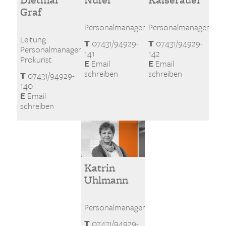
Graf
Personalmanagement
Personalmanagement
Leitung
T
07431/94929-
T
07431/94929-
Personalmanagement
141
142
Prokurist
E
Email
E
Email
schreiben
schreiben
T
07431/94929-
140
E
Email
schreiben
Katrin
Uhlmann
Personalmanagement
T
07431/94929-